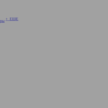
+ ЕЩЕ
ары